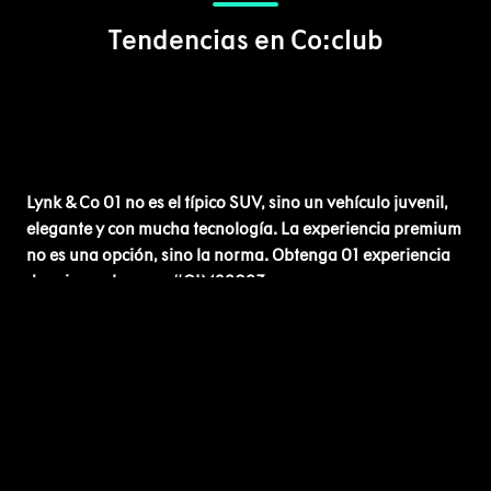
Tendencias en Co:club
Lynk & Co 01 no es el típico SUV, sino un vehículo juvenil,
elegante y con mucha tecnología. La experiencia premium
no es una opción, sino la norma. Obtenga 01 experiencia
de primer plano en #GIMS2023.
#LynkCo01
#PremiumIsStandar
El debut de Lynk & Co en el Salón Internacional del