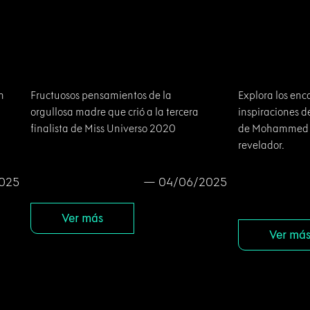
Fructuosos pensamientos de la
Explora los encan
orgullosa madre que crió a la tercera
inspiraciones detr
finalista de Miss Universo 2020
de Mohammed Mish
revelador.
5
— 04/06/2025
Ver más
Ver más