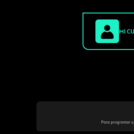
MI C
Para programar un