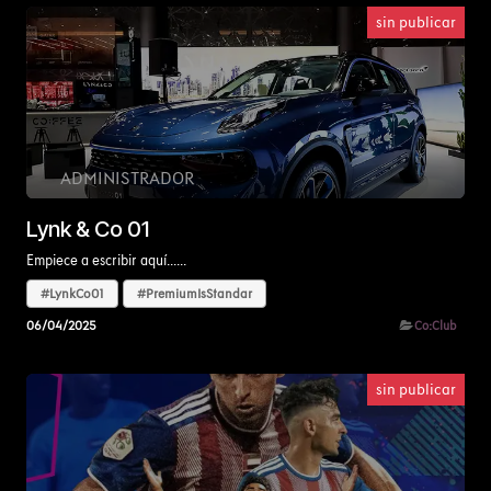
sin publicar
ADMINISTRADOR
Lynk & Co 01
Empiece a escribir aquí......
#LynkCo01
#PremiumIsStandar
06/04/2025
Co:Club
sin publicar