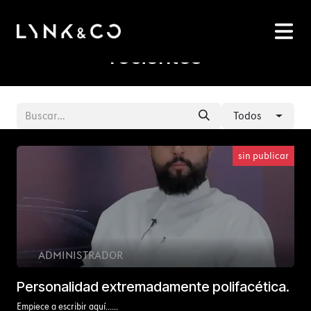
Ir al contenido
Nuestras publicaciones más
recientes
Todos
sin publicar
ADMINISTRADOR
Personalidad extremadamente polifacética.
Empiece a escribir aquí......